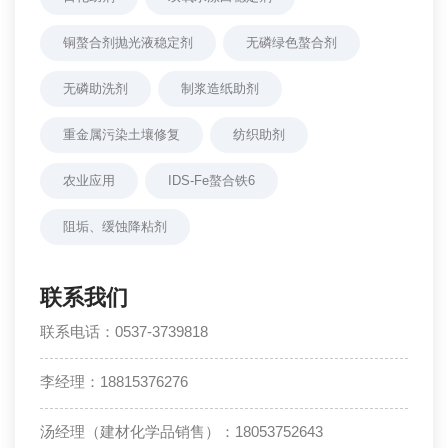
铜螯合剂抛光液稳定剂
无磷绿色螯合剂
无磷助洗剂
制浆造纸助剂
重金属污染土壤修复
纺织助剂
农业应用
IDS-Fe螯合铁6
阻垢、缓蚀降粘剂
联系我们
联系电话：0537-3739818
李经理：18815376276
汤经理（建材化学品销售）：18053752643