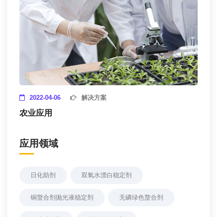
2022-04-06
解决方案
农业应用
应用领域
日化助剂
双氧水漂白稳定剂
铜螯合剂抛光液稳定剂
无磷绿色螯合剂